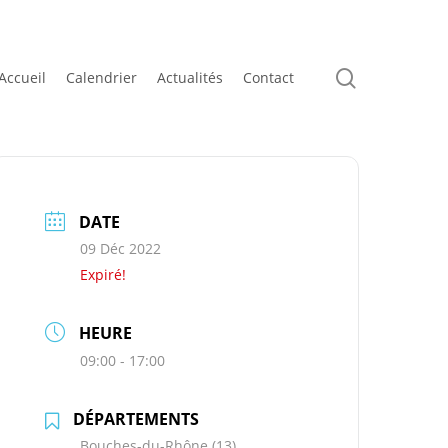
search
Accueil
Calendrier
Actualités
Contact
DATE
09 Déc 2022
Expiré!
HEURE
09:00 - 17:00
DÉPARTEMENTS
Bouches-du-Rhône (13)