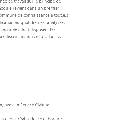
e de travail sur le principe de
 module revient dans un premier
e commune de connaissance à tout.e.s.
plication au quotidien est analysée.
 possibles dont disposent les
x discriminations et à la laïcité. et
engagés en Service Civique
n et des règles de vie et horaires