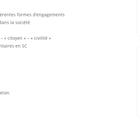
fférentes formes d’engagements
ans la société
« citoyen » – « civilité »
ontaires en SC
ation