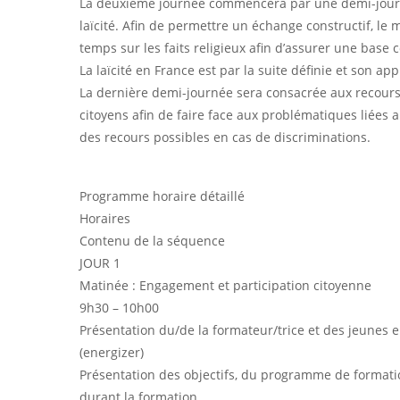
La deuxième journée commencera par une demi-journé
laïcité. Afin de permettre un échange constructif, le
temps sur les faits religieux afin d’assurer une bas
Hit enter to search or ESC to close
La laïcité en France est par la suite définie et son ap
La dernière demi-journée sera consacrée aux recours
citoyens afin de faire face aux problématiques liées au
des recours possibles en cas de discriminations.
Programme horaire détaillé
Horaires
Contenu de la séquence
JOUR 1
Matinée : Engagement et participation citoyenne
9h30 – 10h00
Présentation du/de la formateur/trice et des jeunes 
(energizer)
Présentation des objectifs, du programme de formatio
durant la formation