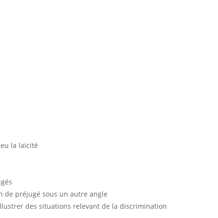
u la laïcité
ugés
on de préjugé sous un autre angle
llustrer des situations relevant de la
discrimination