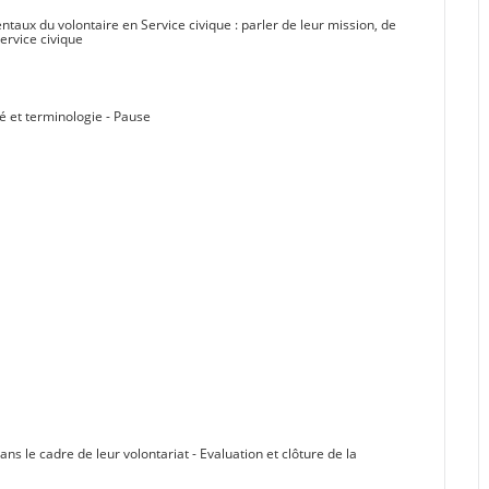
taux du volontaire en Service civique : parler de leur mission, de
service civique
ité et terminologie - Pause
ns le cadre de leur volontariat - Evaluation et clôture de la