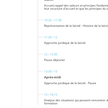
Accueil,rappel des valeurs et principes fondamen
leur structure d'accueil et que les principes du 
10:20
-
11:30
Représentation de la laïcité - Histoire de la laïc
11:30
-
12
Approche juridique de la laïcité
12
-
13:30
Pause déjeuner
13:30
-
15
Après-midi
Approche juridique de la laïcité - Pause
15
-
16:15
Analyse des situations qui peuvent rencontrer da
formation