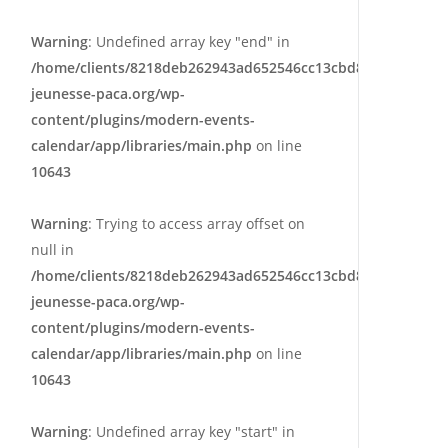
Warning
: Undefined array key "end" in
/home/clients/8218deb262943ad652546cc13cbd87e9/sites/e
jeunesse-paca.org/wp-
content/plugins/modern-events-
calendar/app/libraries/main.php
on line
10643
Warning
: Trying to access array offset on
null in
/home/clients/8218deb262943ad652546cc13cbd87e9/sites/e
jeunesse-paca.org/wp-
content/plugins/modern-events-
calendar/app/libraries/main.php
on line
10643
Warning
: Undefined array key "start" in