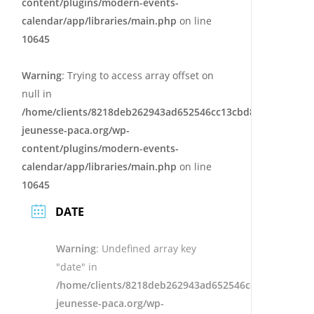
content/plugins/modern-events-
calendar/app/libraries/main.php
on line
10645
Warning
: Trying to access array offset on
null in
/home/clients/8218deb262943ad652546cc13cbd87e9/sites/e
jeunesse-paca.org/wp-
content/plugins/modern-events-
calendar/app/libraries/main.php
on line
10645
DATE
Warning
: Undefined array key
"date" in
/home/clients/8218deb262943ad652546cc13cbd87e9/s
jeunesse-paca.org/wp-