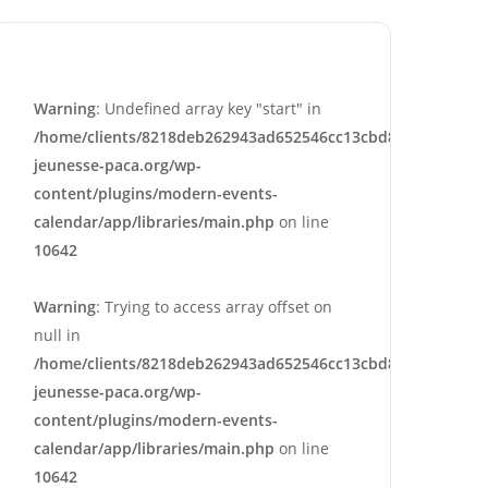
Warning
: Undefined array key "start" in
/home/clients/8218deb262943ad652546cc13cbd87e9/sites/e
jeunesse-paca.org/wp-
content/plugins/modern-events-
calendar/app/libraries/main.php
on line
10642
Warning
: Trying to access array offset on
null in
/home/clients/8218deb262943ad652546cc13cbd87e9/sites/e
jeunesse-paca.org/wp-
content/plugins/modern-events-
calendar/app/libraries/main.php
on line
10642