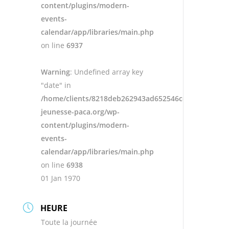
content/plugins/modern-
events-
calendar/app/libraries/main.php
on line
6937
Warning
: Undefined array key
"date" in
/home/clients/8218deb262943ad652546cc13cbd87e9/s
jeunesse-paca.org/wp-
content/plugins/modern-
events-
calendar/app/libraries/main.php
on line
6938
01 Jan 1970
HEURE
Toute la journée