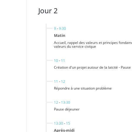
Jour 2
9
-
9:30
Matin
Accueil, rappel des valeurs et principes fondame
valeurs du service civique
10
-
11
Création d'un projet autour de la laïcité - Pause
11
-
12
Répondre à une situation problème
12
-
13:30
Pause déjeuner
13:30
-
15
Après-midi