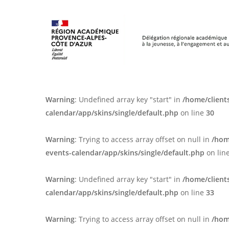
Skip
Panneau de gestion des cookies
to
main
content
Warning
: Undefined array key "start" in
/home/client
calendar/app/skins/single/default.php
on line
30
Warning
: Trying to access array offset on null in
/hom
events-calendar/app/skins/single/default.php
on lin
Warning
: Undefined array key "start" in
/home/client
calendar/app/skins/single/default.php
on line
33
Warning
: Trying to access array offset on null in
/hom