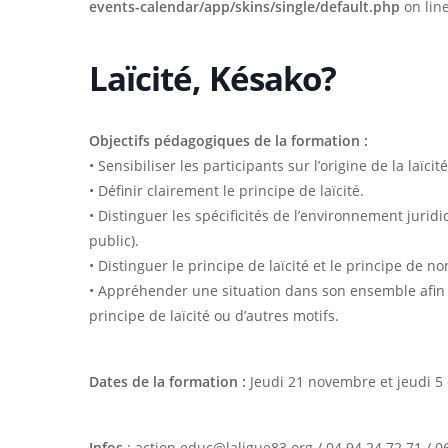
events-calendar/app/skins/single/default.php
on lin
Laïcité, Késako?
Objectifs pédagogiques de la formation :
• Sensibiliser les participants sur l’origine de la laïci
• Définir clairement le principe de laïcité.
• Distinguer les spécificités de l’environnement juridiq
public).
• Distinguer le principe de laïcité et le principe de n
• Appréhender une situation dans son ensemble afin d
principe de laïcité ou d’autres motifs.
Hit enter to search or ESC to close
Dates de la formation :
Jeudi 21 novembre et jeudi 5
Infos
: action.educ@laligue83.org / 04 94 24 72 71 / 0