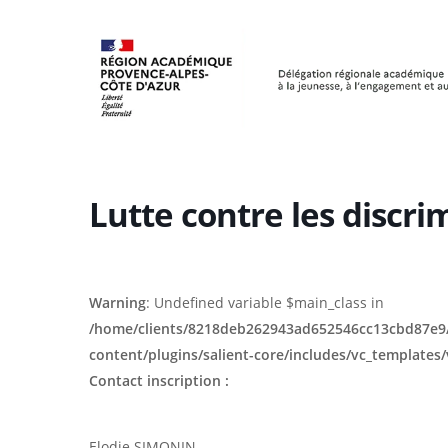
Skip
Panneau de gestion des cookies
to
main
content
Lutte contre les discri
Warning
: Undefined variable $main_class in
/home/clients/8218deb262943ad652546cc13cbd87e9/
content/plugins/salient-core/includes/vc_templates
Hit enter to search or ESC to close
Contact inscription :
Elodie SIMONIN