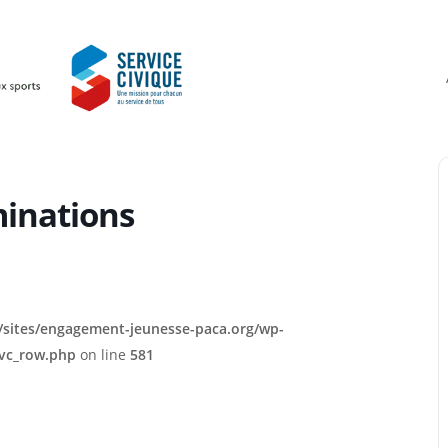
minations
sites/engagement-jeunesse-paca.org/wp-
/vc_row.php
on line
581