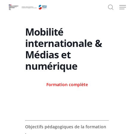
Menu
Skip
Panneau de gestion des cookies
to
search
main
content
Mobilité
internationale &
Médias et
numérique
Formation complète
Objectifs pédagogiques de la formation