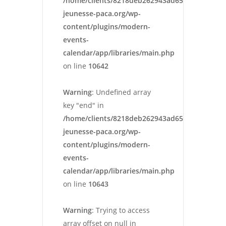
/home/clients/8218deb262943ad652546cc13cbd
jeunesse-paca.org/wp-
content/plugins/modern-
events-
calendar/app/libraries/main.php
on line
10642
Warning
: Undefined array
key "end" in
/home/clients/8218deb262943ad652546cc13cbd
jeunesse-paca.org/wp-
content/plugins/modern-
events-
calendar/app/libraries/main.php
on line
10643
Warning
: Trying to access
array offset on null in