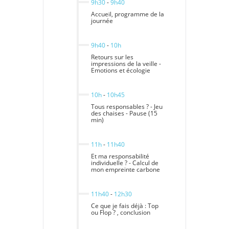
9h30
-
9h40
Accueil, programme de la
journée
9h40
-
10h
Retours sur les
impressions de la veille -
Emotions et écologie
10h
-
10h45
Tous responsables ? - Jeu
des chaises - Pause (15
min)
11h
-
11h40
Et ma responsabilité
individuelle ? - Calcul de
mon empreinte carbone
11h40
-
12h30
Ce que je fais déjà : Top
ou Flop ? , conclusion