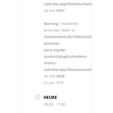
calendar/app/libraries/main.php
on line
6937
Warning
: Undefined
array key "date" in
/home/clients/8218deb262943ad652546
jeunesse-
paca.org/wp-
content/plugins/modern-
events-
calendar/app/libraries/main.php
on line
6938
01 Jan 1970
HEURE
09:00 - 17:00