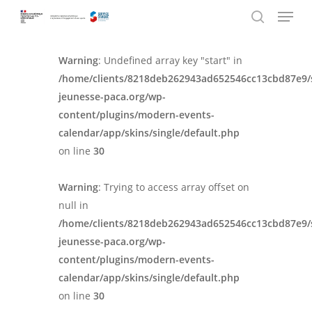
Menu
Skip
to
search
main
Warning
: Undefined array key "start" in
content
/home/clients/8218deb262943ad652546cc13cbd87e9/
jeunesse-paca.org/wp-
content/plugins/modern-events-
calendar/app/skins/single/default.php
on line
30
Warning
: Trying to access array offset on
null in
/home/clients/8218deb262943ad652546cc13cbd87e9/
jeunesse-paca.org/wp-
content/plugins/modern-events-
calendar/app/skins/single/default.php
on line
30