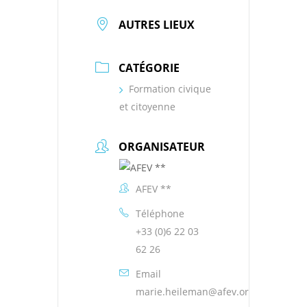
AUTRES LIEUX
CATÉGORIE
Formation civique
et citoyenne
ORGANISATEUR
AFEV **
Téléphone
+33 (0)6 22 03
62 26
Email
marie.heileman@afev.org