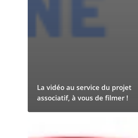
La vidéo au service du projet
associatif, à vous de filmer !
Tous
consomm’acteurs
!