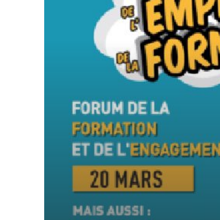
formation
et
de
l’engagement