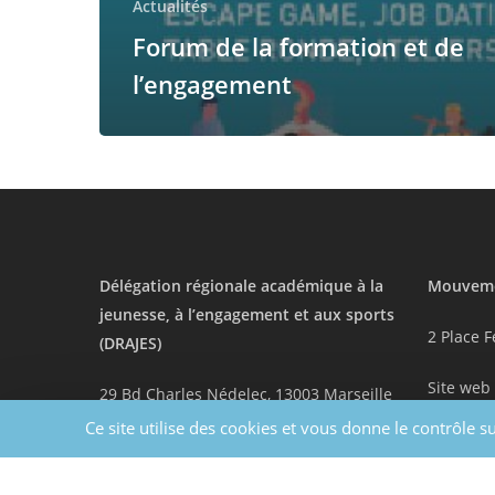
Actualités
Forum de la formation et de
l’engagement
Délégation régionale académique à la
Mouveme
jeunesse, à l’engagement et aux sports
2 Place F
(DRAJES)
Site web
29 Bd Charles Nédelec, 13003 Marseille
Ce site utilise des cookies et vous donne le contrôle 
Site web
|
Email contact