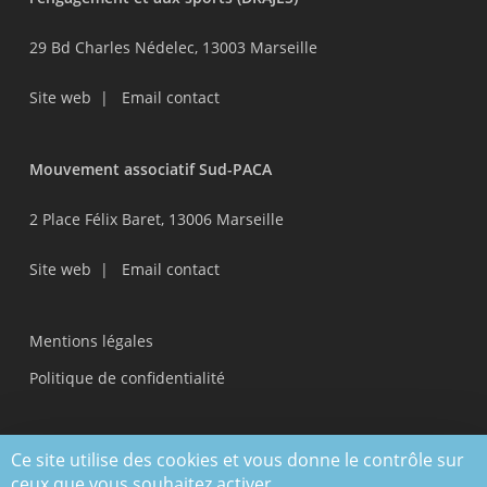
29 Bd Charles Nédelec, 13003 Marseille
Site web
|
Email contact
Mouvement associatif Sud-PACA
2 Place Félix Baret, 13006 Marseille
Site web
|
Email contact
Mentions légales
Politique de confidentialité
Actualités
Ce site utilise des cookies et vous donne le contrôle sur
ceux que vous souhaitez activer