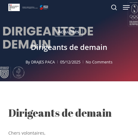
Menu
Skip
Panneau de gestion des cookies
to
search
main
content
Actualités
Dirigeants de demain
By
DRAJES PACA
05/12/2025
No Comments
Dirigeants de demain
Chers volontaires,