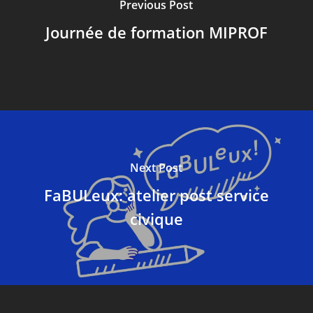
Previous Post
Journée de formation MIPROF
Next Post
FaBULeux: atelier post service
civique