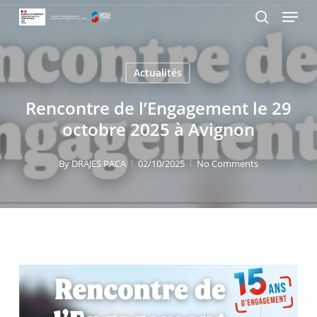
Menu
Skip
Panneau de gestion des cookies
to
search
main
content
Actualités
Rencontre de l’Engagement le 29
octobre 2025 à Avignon
By
DRAJES PACA
02/10/2025
No Comments