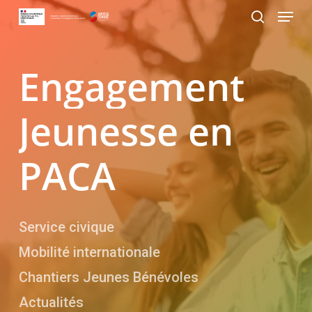
Menu
Skip
Panneau de gestion des cookies
to
search
Close
main
Menu
content
Engagement
Jeunesse
en
PACA
Service civique
Mobilité internationale
Chantiers Jeunes Bénévoles
Actualités